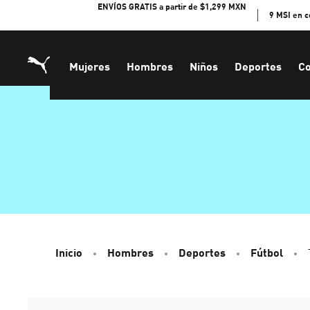
Skip
ENVÍOS GRATIS a partir de $1,299 MXN
9 MSI en 
to
Content
Mujeres
Hombres
Niños
Deportes
Co
Inicio
Hombres
Deportes
Fútbol