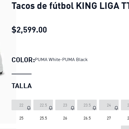
Tacos de fútbol KING LIGA T
$2,599.00
Tacos de fútbol KING LIGA
COLOR:
PUMA White-PUMA Black
TALLA
22
22.5
23
23.5
24
2
25
25.5
26
26.5
27
2