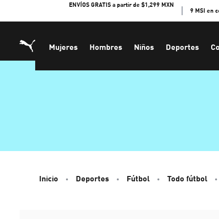
Skip
ENVÍOS GRATIS a partir de $1,299 MXN
9 MSI en 
to
Content
Mujeres
Hombres
Niños
Deportes
Co
Inicio
Deportes
Fútbol
Todo fútbol