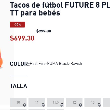
Tacos de fútbol FUTURE 8 P
TT para bebés
-30%
Tacos de fútbol FUTURE 8 PLAY 
$999.00
$699.30
Tacos de fútbol FUTURE 8 P
COLOR:
Heat Fire-PUMA Black-Ravish
TALLA
10
11
11.5
12
13