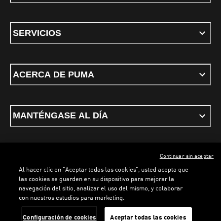
SERVICIOS
ACERCA DE PUMA
MANTÉNGASE AL DÍA
Continuar sin aceptar
ESPAÑOL
Al hacer clic en “Aceptar todas las cookies”, usted acepta que
las cookies se guarden en su dispositivo para mejorar la
navegación del sitio, analizar el uso del mismo, y colaborar
con nuestros estudios para marketing.
Términos y condiciones
Política de Privacidad
Configurador de cookies
Configuración de cookies
Aceptar todas las cookies
©
PUMA, 2026. Todos los derechos reservados