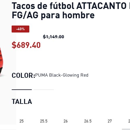
Tacos de fútbol ATTACANTO 
FG/AG para hombre
-40%
Tacos de fútbol ATTACANTO II
$1,149.00
$689.40
Tacos de fútbol ATTACANTO 
COLOR:
PUMA Black-Glowing Red
TALLA
25
25.5
26
26.5
27
2