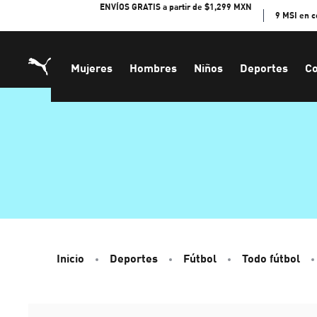
Skip
ENVÍOS GRATIS a partir de $1,299 MXN
9 MSI en 
to
Content
Mujeres
Hombres
Niños
Deportes
Co
Inicio
Deportes
Fútbol
Todo fútbol