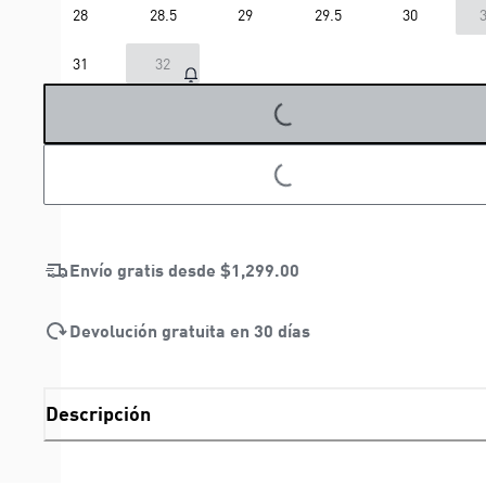
28
28.5
29
29.5
30
3
31
32
LOADING...
LOADING...
Envío gratis desde
$1,299.00
Devolución gratuita en 30 días
Descripción