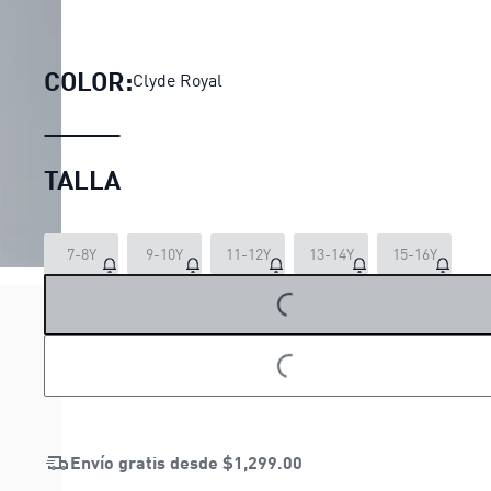
Sudadera con gorra PUMA x
COLOR:
Clyde Royal
TALLA
7-8Y
9-10Y
11-12Y
13-14Y
15-16Y
LOADING...
LOADING...
Envío gratis desde
$1,299.00