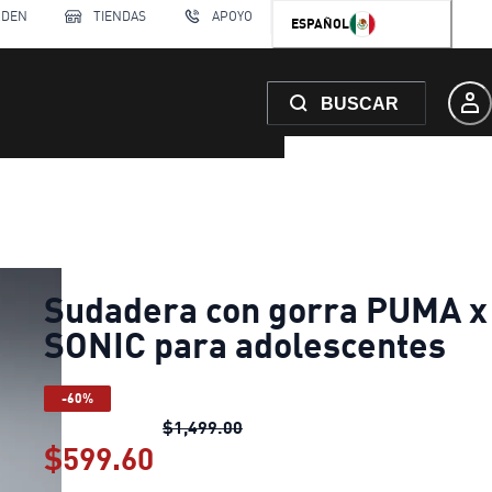
RDEN
TIENDAS
APOYO
ESPAÑOL
BUSCAR
Sudadera con gorra PUMA x
SONIC para adolescentes
-60%
Sudadera con gorra PUMA x SO
$1,499.00
$599.60