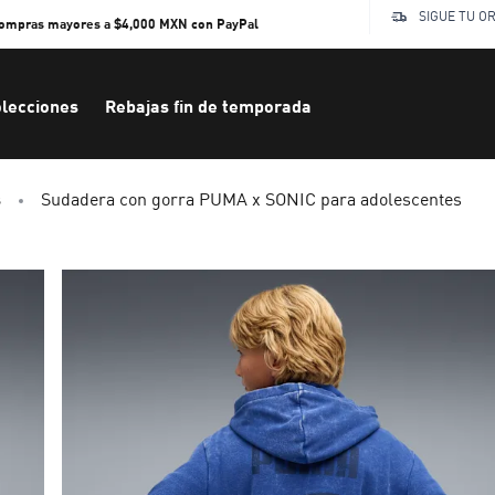
SIGUE TU O
compras mayores a $4,000 MXN con PayPal
lecciones
Rebajas fin de temporada
s
Sudadera con gorra PUMA x SONIC para adolescentes