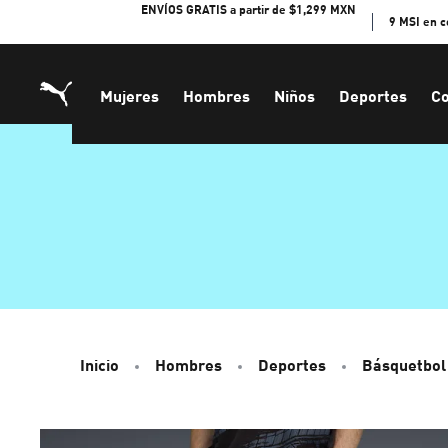
Skip
ENVÍOS GRATIS a partir de $1,299 MXN
9 MSI en 
to
Content
Mujeres
Hombres
Niños
Deportes
Co
Inicio
Hombres
Deportes
Básquetbol