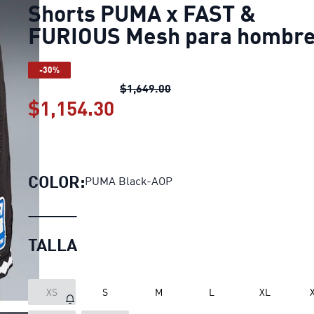
Shorts PUMA x FAST &
FURIOUS Mesh para hombr
-30%
Shorts PUMA x FAST & FUR
$1,649.00
$1,154.30
Shorts PUMA x FAST & F
COLOR:
PUMA Black-AOP
TALLA
XS
S
M
L
XL