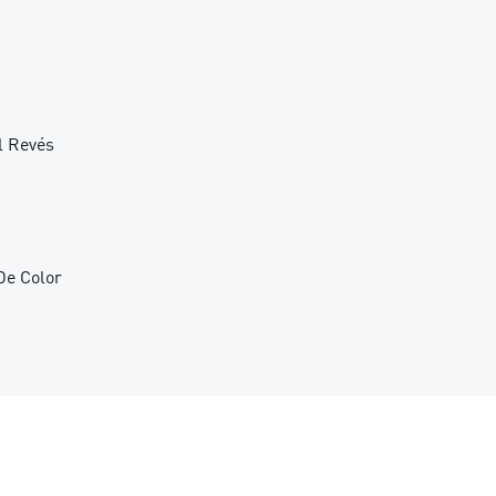
l Revés
De Color