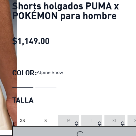
Shorts holgados PUMA x
POKÉMON para hombre
$1,149.00
Shorts holgados PUMA x
COLOR:
Alpine Snow
TALLA
XS
S
M
L
XL