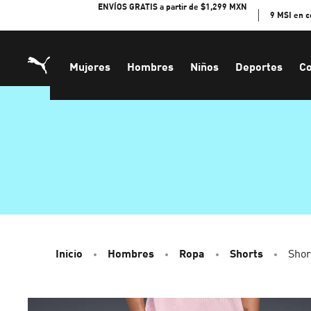
Skip
ENVÍOS GRATIS a partir de $1,299 MXN
9 MSI en 
to
Content
Mujeres
Hombres
Niños
Deportes
Co
Inicio
Hombres
Ropa
Shorts
Sho