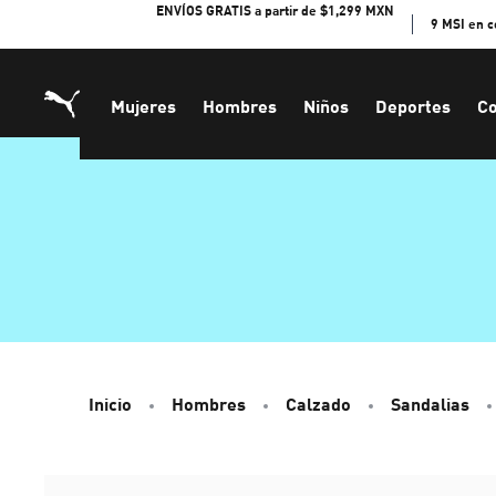
Skip
ENVÍOS GRATIS a partir de $1,299 MXN
9 MSI en 
to
Content
Mujeres
Hombres
Niños
Deportes
Co
Inicio
Hombres
Calzado
Sandalias