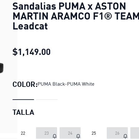
Sandalias PUMA x ASTON
MARTIN ARAMCO F1® TEA
Leadcat
$1,149.00
Sandalias PUMA x ASTON
COLOR:
PUMA Black-PUMA White
TALLA
22
23
24
25
26