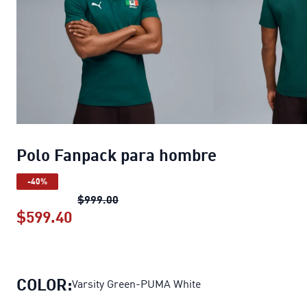
Polo Fanpack para hombre
-40%
Polo Fanpack para hombre
precio ori
$999.00
$599.40
Polo Fanpack para hombre
precio act
COLOR:
Varsity Green-PUMA White