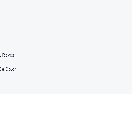
l Revés
De Color