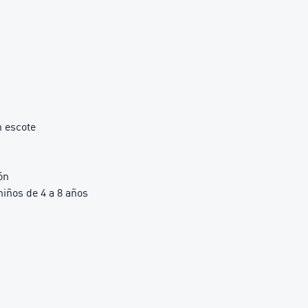
n escote
ón
ños de 4 a 8 años