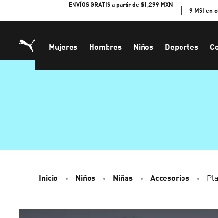
Skip
ENVÍOS GRATIS a partir de $1,299 MXN
9 MSI en 
to
Content
Mujeres
Hombres
Niños
Deportes
Co
Inicio
Niños
Niñas
Accesorios
Pl