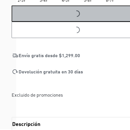
2-3Y
3-4Y
4-5Y
5-6Y
6-7Y
LOADING...
LOADING...
Envío gratis desde
$1,299.00
Devolución gratuita en 30 días
Excluido de promociones
Descripción