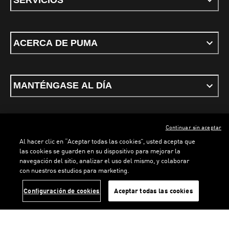
ACERCA DE PUMA
MANTÉNGASE AL DÍA
Continuar sin aceptar
ESPAÑOL
Al hacer clic en “Aceptar todas las cookies”, usted acepta que
las cookies se guarden en su dispositivo para mejorar la
navegación del sitio, analizar el uso del mismo, y colaborar
con nuestros estudios para marketing.
Términos y condiciones
Política de Privacidad
Configurador de cookies
LOADING...
LOAD
Configuración de cookies
Aceptar todas las cookies
©
PUMA, 2026. Todos los derechos reservados