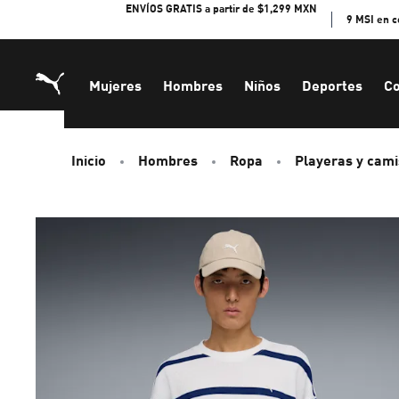
Skip
ENVÍOS GRATIS a partir de $1,299 MXN
9 MSI en 
to
Content
Mujeres
Hombres
Niños
Deportes
Co
Inicio
Hombres
Ropa
Playeras y cami