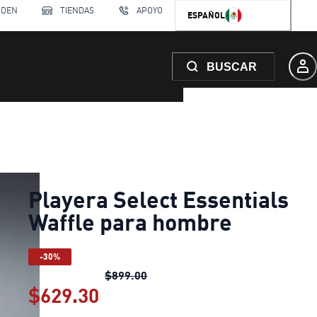
RDEN
TIENDAS
APOYO
ESPAÑOL
BUSCAR
Playera Select Essentials
Waffle para hombre
-30%
Playera Select Essentials Waffl
$899.00
$629.30