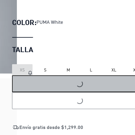
Playera Select Essentials W
COLOR:
PUMA White
TALLA
XS
S
M
L
XL
LOADING...
LOADING...
Envío gratis desde
$1,299.00