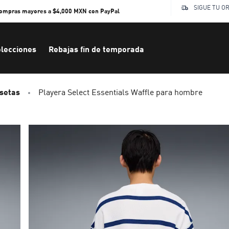
SIGUE TU O
compras mayores a $4,000 MXN con PayPal
lecciones
Rebajas fin de temporada
setas
Playera Select Essentials Waffle para hombre