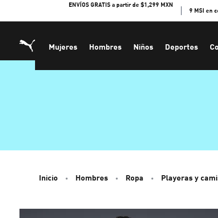
Skip
ENVÍOS GRATIS a partir de $1,299 MXN
9 MSI en 
to
Content
Mujeres
Hombres
Niños
Deportes
Co
Inicio
Hombres
Ropa
Playeras y cami