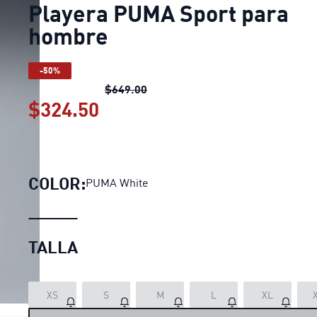
Playera PUMA Sport para
hombre
-50%
Playera PUMA Sport para hombr
$649.00
$324.50
Playera PUMA Sport para h
COLOR:
PUMA White
TALLA
XS
S
M
L
XL