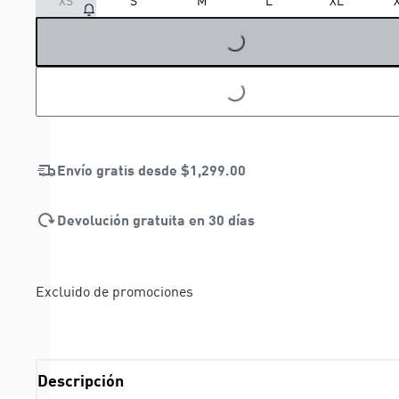
XS
S
M
L
XL
LOADING...
LOADING...
Envío gratis desde
$1,299.00
Devolución gratuita en 30 días
Excluido de promociones
Descripción