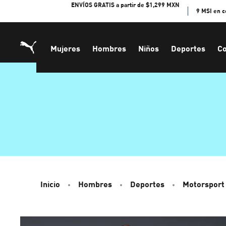
Skip
ENVÍOS GRATIS a partir de $1,299 MXN
9 MSI en 
to
Content
Mujeres
Hombres
Niños
Deportes
Co
Inicio
Hombres
Deportes
Motorsport