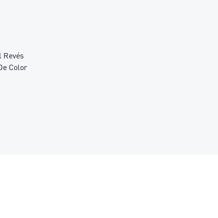
l Revés
De Color