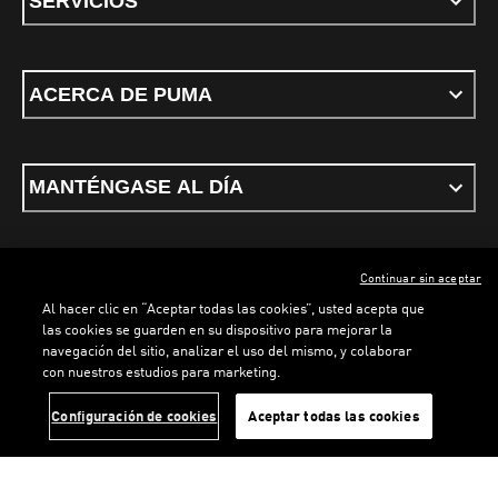
SERVICIOS
ACERCA DE PUMA
MANTÉNGASE AL DÍA
Continuar sin aceptar
ESPAÑOL
Al hacer clic en “Aceptar todas las cookies”, usted acepta que
las cookies se guarden en su dispositivo para mejorar la
LOADING...
LOADING...
navegación del sitio, analizar el uso del mismo, y colaborar
con nuestros estudios para marketing.
Términos y condiciones
Política de Privacidad
Configurador de cookies
Configuración de cookies
Aceptar todas las cookies
©
PUMA, 2026. Todos los derechos reservados