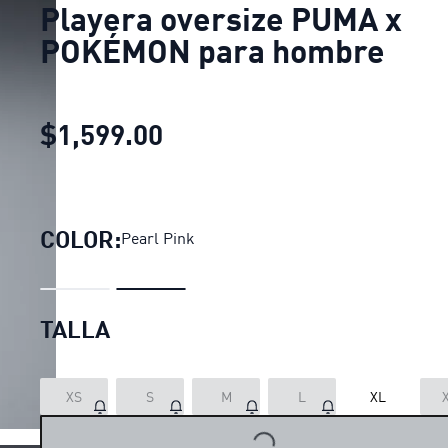
Playera oversize PUMA x
POKÉMON para hombre
$1,599.00
Playera oversize PUMA 
COLOR:
Pearl Pink
TALLA
XS
S
M
L
XL