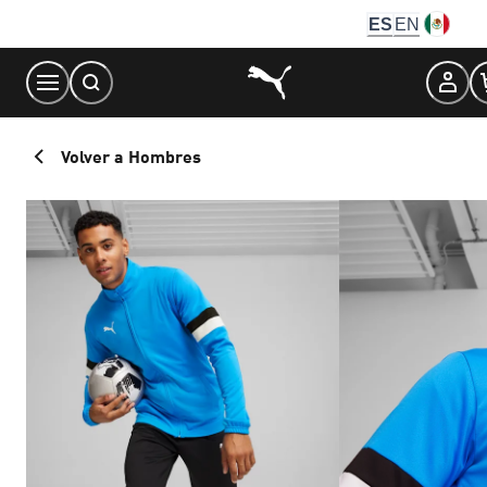
Skip
ES
EN
to
Content
Volver a Hombres