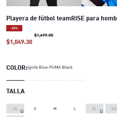
Playera de fútbol teamRISE para homb
-30%
Playera de fútbol teamRISE par
$1,499.00
$1,049.30
Playera de fútbol teamRISE para h
COLOR:
Ignite Blue-PUMA Black
TALLA
XS
S
M
L
XL
XX