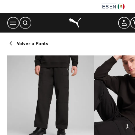
Skip
ES
EN
to
Content
Volver a Pants