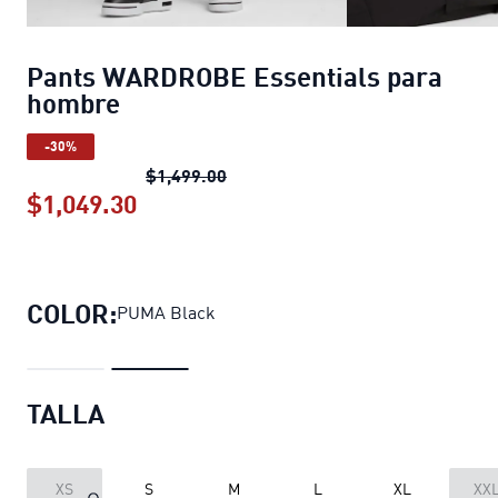
Pants WARDROBE Essentials para
hombre
-30%
Pants WARDROBE Essentials par
$1,499.00
$1,049.30
Pants WARDROBE Essentials para 
COLOR:
PUMA Black
TALLA
XS
S
M
L
XL
XX