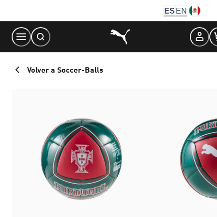
Skip
ES
EN
to
Content
Volver a Soccer-Balls