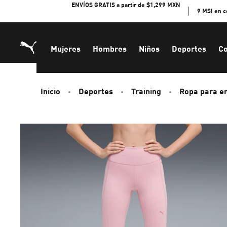
Skip
ENVÍOS GRATIS a partir de $1,299 MXN
9 MSI en 
to
Content
Mujeres
Hombres
Niños
Deportes
Co
Inicio
Deportes
Training
Ropa para e