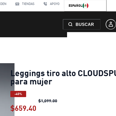
RDEN
TIENDAS
APOYO
ESPAÑOL
BUSCAR
Leggings tiro alto CLOUDS
para mujer
-40%
Leggings tiro alto CLOUDSPUN
$1,099.00
$659.40