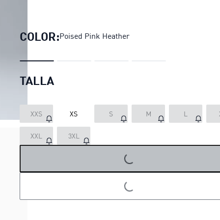
Leggings tiro alto CLOUDSP
COLOR:
Poised Pink Heather
TALLA
XXS
XS
S
M
L
XXL
3XL
LOADING...
LOADING...