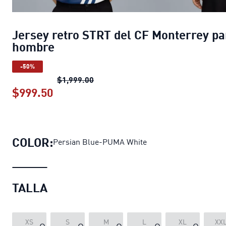
Jersey retro STRT del CF Monterrey pa
hombre
-50%
Jersey retro STRT del CF Monterre
$1,999.00
$999.50
Jersey retro STRT del CF Monterrey 
COLOR:
Persian Blue-PUMA White
TALLA
XS
S
M
L
XL
XX