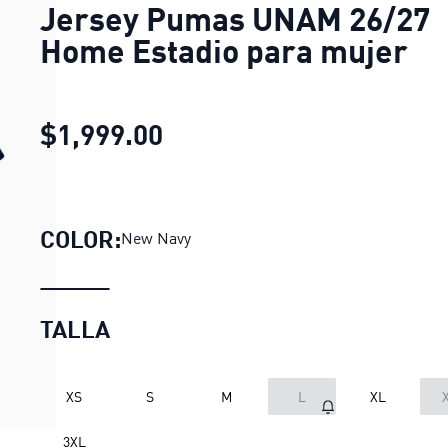
Jersey Pumas UNAM 26/27
Home Estadio para mujer
$1,999.00
Jersey Pumas UNAM 26/27
COLOR:
New Navy
TALLA
XS
S
M
L
XL
LOADING...
3XL