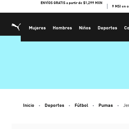
Skip
ENVÍOS GRATIS a partir de $1,299 MXN
9 MSI en 
to
Content
Mujeres
Hombres
Niños
Deportes
Co
Inicio
Deportes
Fútbol
Pumas
Je