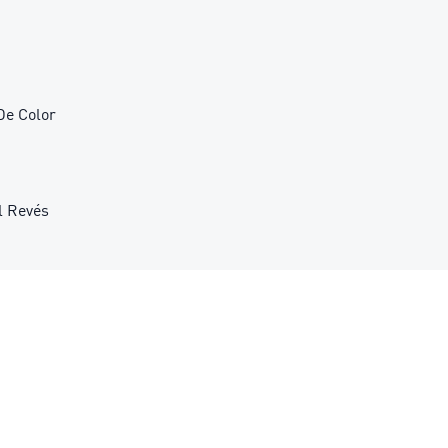
De Color
l Revés