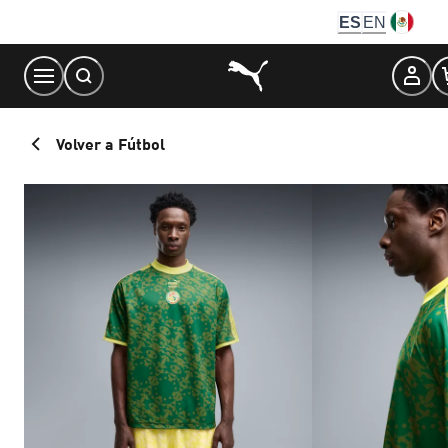
Skip
ES
EN
to
Content
Volver a Fútbol