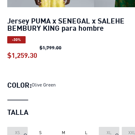
Jersey PUMA x SENEGAL x SALEHE
BEMBURY KING para hombre
-30%
Jersey PUMA x SENEGAL x SALE
$1,799.00
$1,259.30
Jersey PUMA x SENEGAL x SALEHE
COLOR:
Olive Green
TALLA
XS
S
M
L
XL
XX