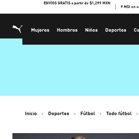
Skip
ENVÍOS GRATIS a partir de $1,299 MXN
9 MSI en 
to
Content
Mujeres
Hombres
Niños
Deportes
Co
Inicio
Deportes
Fútbol
Todo fútbol