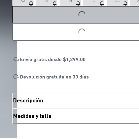
XS
S
M
L
XL
LOADING...
LOADING...
Envío gratis desde
$1,299.00
Devolución gratuita en 30 días
Descripción
Medidas y talla