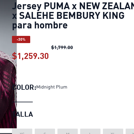
Jersey PUMA x NEW ZEALA
x SALEHE BEMBURY KING
para hombre
-30%
Jersey PUMA x NEW ZEALA
$1,799.00
$1,259.30
Jersey PUMA x NEW ZEA
COLOR:
Midnight Plum
TALLA