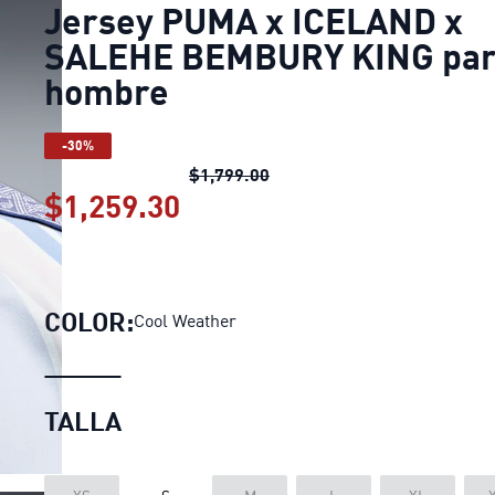
Jersey PUMA x ICELAND x
SALEHE BEMBURY KING pa
hombre
-30%
Jersey PUMA x ICELAND x
$1,799.00
$1,259.30
Jersey PUMA x ICELAND 
COLOR:
Cool Weather
TALLA