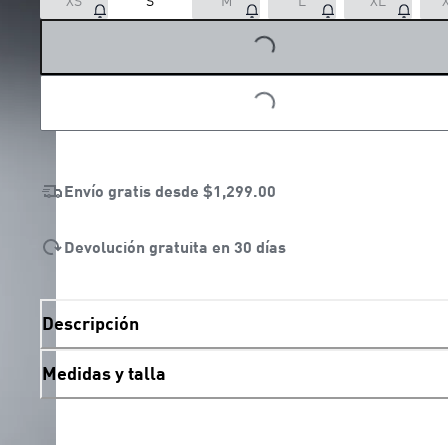
XS
S
M
L
XL
LOADING...
LOADING...
Envío gratis desde
$1,299.00
Devolución gratuita en 30 días
Descripción
Medidas y talla