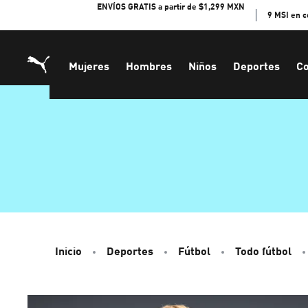
Skip
ENVÍOS GRATIS a partir de $1,299 MXN
9 MSI en 
to
Content
Mujeres
Hombres
Niños
Deportes
Co
Inicio
Deportes
Fútbol
Todo fútbol