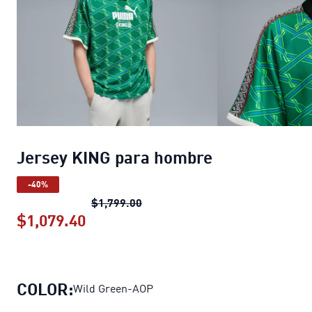
Jersey KING para hombre
-40%
Jersey KING para hombre
precio 
$1,799.00
$1,079.40
Jersey KING para hombre
precio ac
COLOR:
Wild Green-AOP