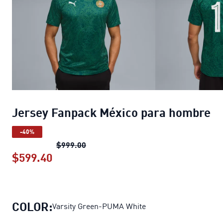
Jersey Fanpack México para hombre
-40%
Jersey Fanpack México para hombre
$999.00
$599.40
Jersey Fanpack México para hombre
p
COLOR:
Varsity Green-PUMA White