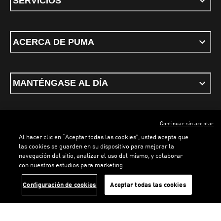
SERVICIOS
ACERCA DE PUMA
MANTÉNGASE AL DÍA
Continuar sin aceptar
ESPAÑOL
Al hacer clic en “Aceptar todas las cookies”, usted acepta que
las cookies se guarden en su dispositivo para mejorar la
navegación del sitio, analizar el uso del mismo, y colaborar
con nuestros estudios para marketing.
Términos y condiciones
Política de Privacidad
Configurador de cookies
LOADING...
LOAD
Configuración de cookies
Aceptar todas las cookies
©
PUMA, 2026. Todos los derechos reservados