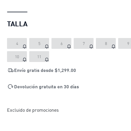
TALLA
4
5
6
7
8
9
10
11
Envío gratis desde
$1,299.00
Devolución gratuita en 30 días
Excluido de promociones