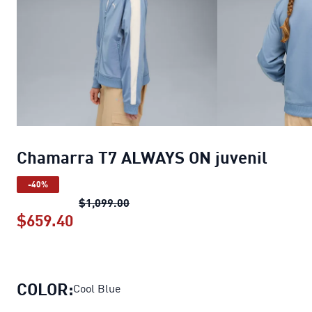
Chamarra T7 ALWAYS ON juvenil
-40%
Chamarra T7 ALWAYS ON juvenil
pre
$1,099.00
$659.40
Chamarra T7 ALWAYS ON juvenil
prec
COLOR:
Cool Blue