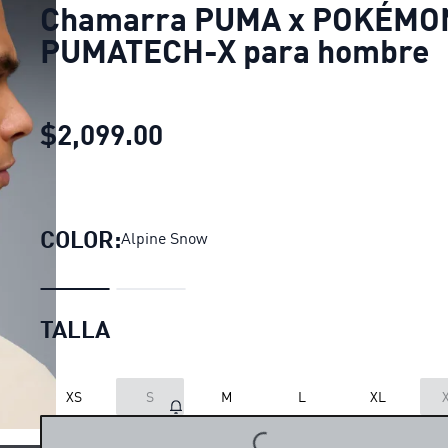
Chamarra PUMA x POKÉMO
PUMATECH-X para hombre
$2,099.00
Chamarra PUMA x POKÉM
COLOR:
Alpine Snow
TALLA
XS
S
M
L
XL