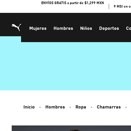
Skip
ENVÍOS GRATIS a partir de $1,299 MXN
9 MSI en 
to
Content
Mujeres
Hombres
Niños
Deportes
Co
Inicio
Hombres
Ropa
Chamarras