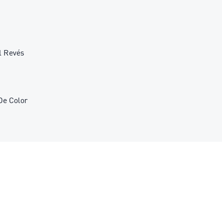
l Revés
De Color