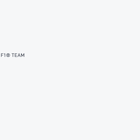
O F1® TEAM