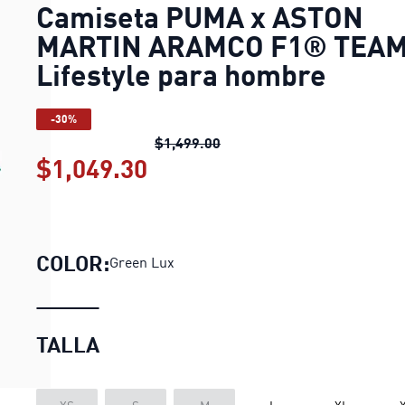
Camiseta PUMA x ASTON
MARTIN ARAMCO F1® TEA
Lifestyle para hombre
-30%
Camiseta PUMA x ASTON MA
$1,499.00
$1,049.30
Camiseta PUMA x ASTON 
COLOR:
Green Lux
TALLA