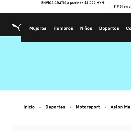
Skip
ENVÍOS GRATIS a partir de $1,299 MXN
9 MSI en 
to
Content
Mujeres
Hombres
Niños
Deportes
Co
Inicio
Deportes
Motorsport
Aston Ma