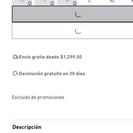
XS
S
M
L
XL
LOADING...
LOADING...
Envío gratis desde
$1,299.00
Devolución gratuita en 30 días
Excluido de promociones
Descripción