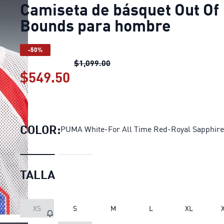
Camiseta de básquet Out Of
Bounds para hombre
-50%
Camiseta de básquet Out Of B
$1,099.00
$549.50
Camiseta de básquet Out Of
COLOR:
PUMA White-For All Time Red-Royal Sapphire
TALLA
XS
S
M
L
XL