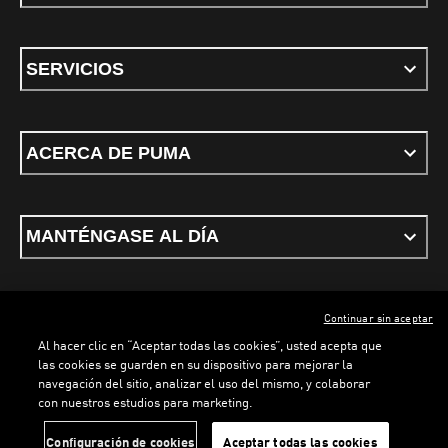
SERVICIOS
ACERCA DE PUMA
MANTÉNGASE AL DÍA
Continuar sin aceptar
ESPAÑOL
Al hacer clic en “Aceptar todas las cookies”, usted acepta que
las cookies se guarden en su dispositivo para mejorar la
navegación del sitio, analizar el uso del mismo, y colaborar
con nuestros estudios para marketing.
Términos y condiciones
Política de Privacidad
Configurador de cookies
LOADING...
LOADING...
Configuración de cookies
Aceptar todas las cookies
©
PUMA, 2026. Todos los derechos reservados