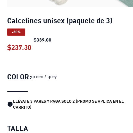
Calcetines unisex (paquete de 3)
-30%
Calcetines unisex (paquete de 3)
preci
$339.00
$237.30
Calcetines unisex (paquete de 3)
preci
COLOR:
green / grey
LLÉVATE 3 PARES Y PAGA SOLO 2 (PROMO SE APLICA EN EL
CARRITO)
TALLA