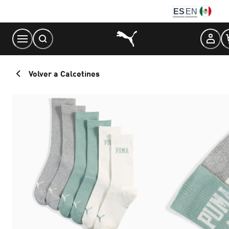
Skip
ES
EN
to
Content
Volver a Calcetines