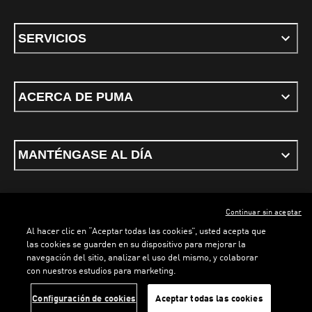
SERVICIOS
ACERCA DE PUMA
MANTÉNGASE AL DÍA
Continuar sin aceptar
ESPAÑOL
Al hacer clic en “Aceptar todas las cookies”, usted acepta que
las cookies se guarden en su dispositivo para mejorar la
navegación del sitio, analizar el uso del mismo, y colaborar
con nuestros estudios para marketing.
Términos y condiciones
Política de Privacidad
Configurador de cookies
LOADING...
LO
Configuración de cookies
Aceptar todas las cookies
©
PUMA, 2026. Todos los derechos reservados