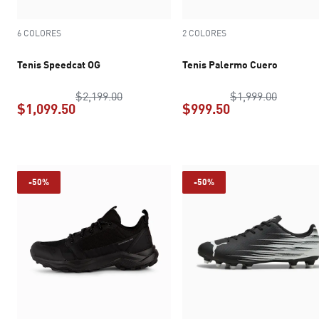
6 COLORES
2 COLORES
Tenis Speedcat OG
Tenis Palermo Cuero
precio original $2,199.00
precio o
$2,199.00
$1,999.00
$1,099.50
$999.50
precio actual $1,099.50
precio actual $9
-50%
-50%