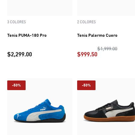
3 COLORES
2 COLORES
Tenis PUMA-180 Pro
Tenis Palermo Cuero
precio o
$1,999.00
$2,299.00
$999.50
precio actual $2,299.00
precio actual $9
-50%
-50%