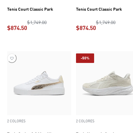
Tenis Court Classic Park
Tenis Court Classic Park
precio original $1,749.00
precio o
$1,749.00
$1,749.00
$874.50
$874.50
precio actual $874.50
precio actual $8
-50%
2 COLORES
2 COLORES