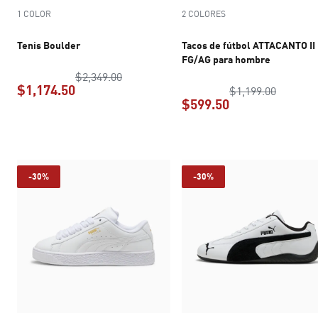
1 COLOR
2 COLORES
Tenis Boulder
Tacos de fútbol ATTACANTO II
FG/AG para hombre
precio original $2,349.00
$2,349.00
$1,174.50
precio o
$1,199.00
$599.50
precio actual $1,174.50
precio actual $5
-30%
-30%