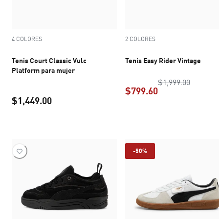
4 COLORES
2 COLORES
Tenis Court Classic Vulc
Tenis Easy Rider Vintage
Platform para mujer
precio o
$1,999.00
$799.60
$1,449.00
precio actual $7
precio actual $1,449.00
-50%