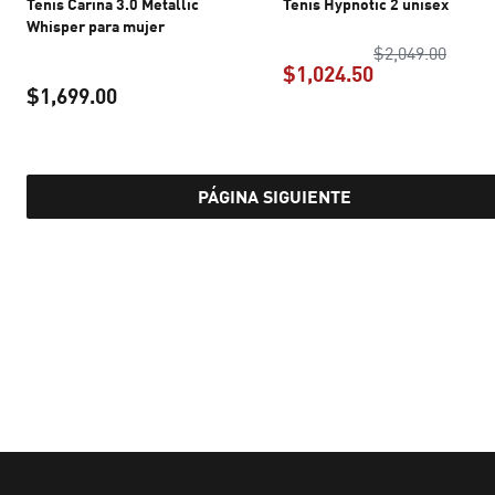
Tenis Carina 3.0 Metallic
Tenis Hypnotic 2 unisex
Whisper para mujer
precio
$2,049.00
$1,024.50
$1,699.00
precio actual 
precio actual $1,699.00
PÁGINA SIGUIENTE