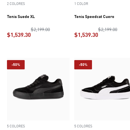
2 COLORES
1 COLOR
Tenis Suede XL
Tenis Speedcat Cuero
precio original $2,199.00
precio
$2,199.00
$2,199.00
$1,539.30
$1,539.30
precio actual $1,539.30
precio actual 
-50%
-50%
5 COLORES
5 COLORES