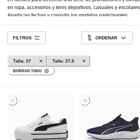
en ropa, accesorios y tenis deportivos, casuales y escolares
Aparta las fechas y consulta los modelos participantes,
recuerda que las tallas vuelan; además, algunos diseños y
regresarán cuando se agoten. Es tu última oportunidad.
FILTROS
ORDENAR
Tampoco te pierdas de la colección completa de tenis para
hombre y tenis para mujer de PUMA: íconos en tecnología,
comodidad y estilo que estarán presentes en cada moment
Talla: 27
Talla: 27.5
tu rutina.
BORRAR TODO